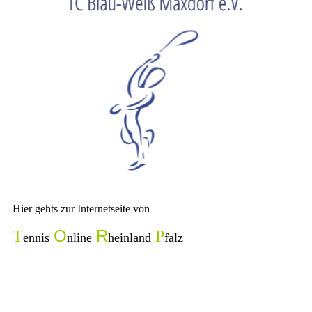
Hier gehts zur Internetseite von
O
R
T
P
ennis
nline
heinland
falz