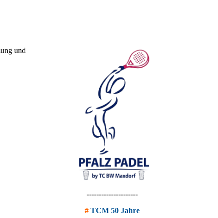
mung und
---------------------
#
TCM 50 Jahre