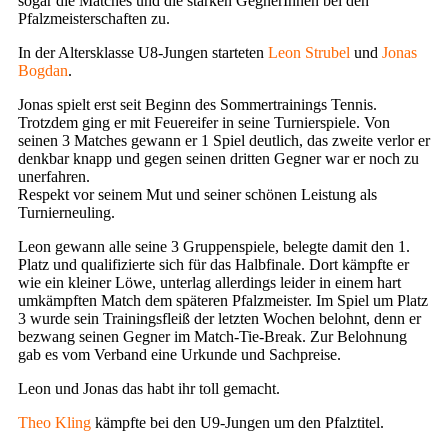
sogar die Matches und die starken GegnerInnen bei den
Pfalzmeisterschaften zu.
In der Altersklasse U8-Jungen starteten
Leon Strubel
und
Jonas
Bogdan
.
Jonas spielt erst seit Beginn des Sommertrainings Tennis.
Trotzdem ging er mit Feuereifer in seine Turnierspiele. Von
seinen 3 Matches gewann er 1 Spiel deutlich, das zweite verlor er
denkbar knapp und gegen seinen dritten Gegner war er noch zu
unerfahren.
Respekt vor seinem Mut und seiner schönen Leistung als
Turnierneuling.
Leon gewann alle seine 3 Gruppenspiele, belegte damit den 1.
Platz und qualifizierte sich für das Halbfinale. Dort kämpfte er
wie ein kleiner Löwe, unterlag allerdings leider in einem hart
umkämpften Match dem späteren Pfalzmeister. Im Spiel um Platz
3 wurde sein Trainingsfleiß der letzten Wochen belohnt, denn er
bezwang seinen Gegner im Match-Tie-Break. Zur Belohnung
gab es vom Verband eine Urkunde und Sachpreise.
Leon und Jonas das habt ihr toll gemacht.
Theo Kling
kämpfte bei den U9-Jungen um den Pfalztitel.