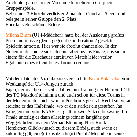
Auch hier gab es in der Vorrunde in mehreren Gruppen
Gruppenspiele.
Bei seinen 3 Einzeln verließ er 2 mal den Court als Sieger und
belegte in seiner Gruppe den 2. Platz.
Ebenfalls ein schöner Erfolg.
Milena Blum
(U14-Mädchen) hatte bei der Auslosung großes
Pech und musste gleich gegen die an Position 2 gesetzte
Spielerin antreten. Hier war sie absolut chancenlos. In der
Nebenrunde spielte sie sich dann aber bis ins Finale, das sie in
einem für die Zuschauer attraktiven Match leider verlor.
Egal, auch dies ist ein tolles Turnierergebnis.
Mit dem Titel des Vizepfalzmeisters kehrte
Bijan Bakhschai
vom
Wettkampf der U14-Jungen zurück.
Bijan, der u.a. bereits seit 2 Jahren am Training der Herren II / III
des TC Maxdorf teilnimmt und auch schon für diese Teams in
der Medenrunde spielt, war an Position 3 gesetzt. Recht souverän
ereichte er das Halbfinale, wo er den stärker eingestuften Jan
Brüggemann vom BASF TC glatt in zwei Sätzen bezwang. Im
Finale unterlag er dann allerdings seinem langjährigen
Weggefährten aus dem Verbandstraining Nico Runk.
Herzlichen Glückwunsch zu diesem Erfolg, auch wenn es
zukünftig gilt, eine(n) zusätzliche(n) Pokal / Medaille in seiner