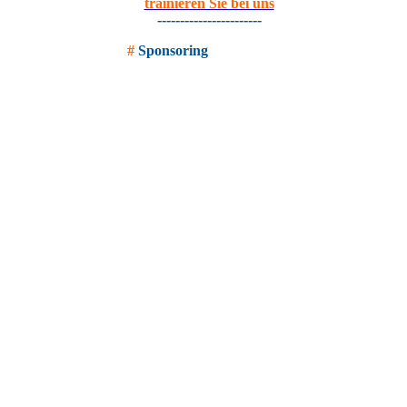
trainieren Sie bei uns
-----------------------
#
Sponsoring