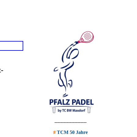
t-
---------------------
#
TCM 50 Jahre