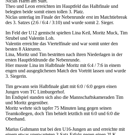
Niclas Harm am Start.
Theo und Leon erreichten im Hauptfeld das Halbfinale und
belegten beide somit einen tollen 3. Platz.
Niclas unterlag im Finale der Nebenrunde erst im Matchtiebreak
des 3. Satzes (2:6 / 6:4 / 3:10) und wurde somit 2. Sieger.
Im Feld der U12 gemischt spielten Lina Keil, Moritz Muck, Tim
Strubel und Valentin Loh.
Valentin erreichte das Viertelfinale und war somit unter den
besten 8 Akteuren.
Lina, Moritz und Tim bestritten nach ihren Niederlagen in der
ersten Hauptfeldrunde die Nebenrunde.
Hier musste Lina im Halbfinale Moritz mit 6:4 / 7:6 in einem
engen und ausgeglichenen Match den Vortritt lassen und wurde
3. Siegerin.
Tim gewann sein Halbfinale glatt mit 6:0 / 6:0 gegen einen
Jungen vom TC Limburgerhof.
Im Endspiel standen sich also die Mannschaftskameraden Tim
und Moritz gegenüber.
Moritz wehrte sich tapfer 75 Minuten lang gegen seinen
Teamkollegen, doch Tim behielt letztlich mit 6:0 und 6:0 die
Oberhand.
Marius Guhmann trat bei den U16-Jungen an und erreichte mit
einem etwas unerwarteten 3-Satz-Erfolg gegen einen 2LK-